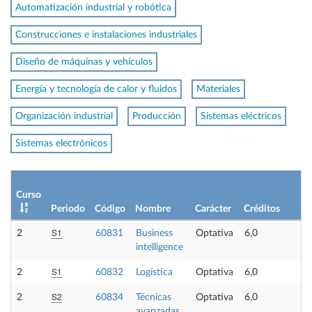
Automatización industrial y robótica
Construcciones e instalaciones industriales
Diseño de máquinas y vehículos
Energía y tecnología de calor y fluidos
Materiales
Organización industrial
Producción
Sistemas eléctricos
Sistemas electrónicos
Lí
Curso
pl
Periodo
Código
Nombre
Carácter
Créditos
op
S1
2
60831
Business
Optativa
6,0
-
intelligence
S1
2
60832
Logística
Optativa
6,0
-
S2
2
60834
Técnicas
Optativa
6,0
-
avanzadas