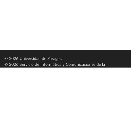
© 2026 Universidad de Zaragoza
© 2026 Servicio de Informática y Comunicaciones de la
Universidad de Zaragoza (
SICUZ
)
Universidad de Zaragoza
C/ Pedro Cerbuna, 12
ES-50009 Zaragoza
España / Spain
Tel: +34 976761000
ciu@unizar.es
Q-5018001-G