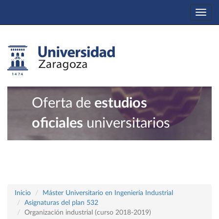
Togg
navi
Oferta de
estudios
oficiales
universitarios
Inicio
Máster Universitario en Ingeniería Industrial
Asignaturas del plan 532
Organización industrial (curso 2018-2019)