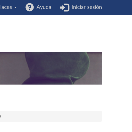
laces
Ayuda
Iniciar sesión
)