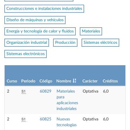
Construcciones e instalaciones industriales
Diseño de máquinas y vehículos
Energía y tecnología de calor y fluidos
Materiales
Organización industrial
Producción
Sistemas eléctricos
Sistemas electrónicos
L
p
Curso
Periodo
Código
Nombre
Carácter
Créditos
o
S1
2
60829
Materiales
Optativa
6,0
-
para
aplicaciones
industriales
S1
2
60825
Nuevas
Optativa
6,0
-
tecnologías