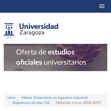
Togg
navi
Oferta de
estudios
oficiales
universitarios
Inicio
Máster Universitario en Ingeniería Industrial
Asignaturas del plan 532
Materiales (curso 2018-2019)