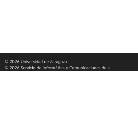
© 2026 Universidad de Zaragoza
© 2026 Servicio de Informática y Comunicaciones de la
Universidad de Zaragoza (
SICUZ
)
Universidad de Zaragoza
C/ Pedro Cerbuna, 12
ES-50009 Zaragoza
España / Spain
Tel: +34 976761000
ciu@unizar.es
Q-5018001-G