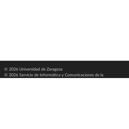
© 2026 Universidad de Zaragoza
© 2026 Servicio de Informática y Comunicaciones de la
Universidad de Zaragoza (
SICUZ
)
Universidad de Zaragoza
C/ Pedro Cerbuna, 12
ES-50009 Zaragoza
España / Spain
Tel: +34 976761000
ciu@unizar.es
Q-5018001-G