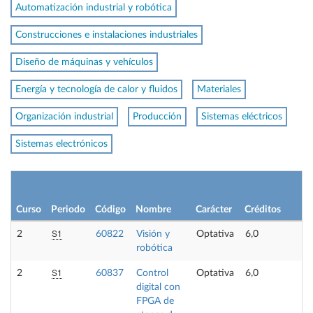
Automatización industrial y robótica
Construcciones e instalaciones industriales
Diseño de máquinas y vehículos
Energía y tecnología de calor y fluidos
Materiales
Organización industrial
Producción
Sistemas eléctricos
Sistemas electrónicos
Lí
pl
Curso
Periodo
Código
Nombre
Carácter
Créditos
op
S1
2
60822
Visión y
Optativa
6,0
-
robótica
S1
2
60837
Control
Optativa
6,0
-
digital con
FPGA de