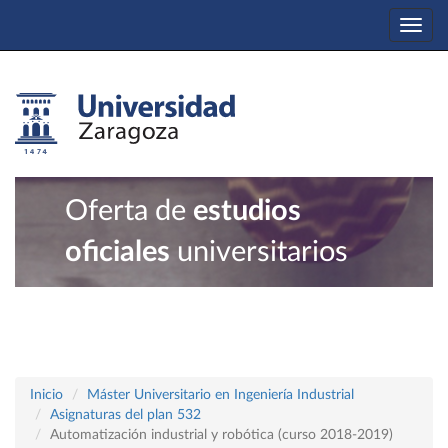
Togg
navi
Oferta de
estudios
oficiales
universitarios
Inicio
Máster Universitario en Ingeniería Industrial
Asignaturas del plan 532
Automatización industrial y robótica (curso 2018-2019)