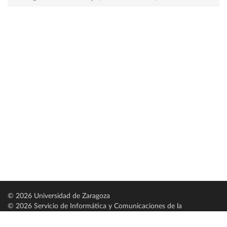
© 2026 Universidad de Zaragoza
© 2026 Servicio de Informática y Comunicaciones de la
Universidad de Zaragoza (
SICUZ
)
Universidad de Zaragoza