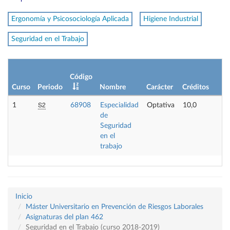
Ergonomía y Psicosociología Aplicada
Higiene Industrial
Seguridad en el Trabajo
L
Código
p
Curso
Periodo
Nombre
Carácter
Créditos
o
S2
1
68908
Especialidad
Optativa
10,0
-
de
Seguridad
en el
trabajo
Inicio
Máster Universitario en Prevención de Riesgos Laborales
Asignaturas del plan 462
Seguridad en el Trabajo (curso 2018-2019)