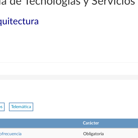
a de Tecnologías y Servicio
quitectura
os
Telemática
Carácter
iofrecuencia
Obligatoria