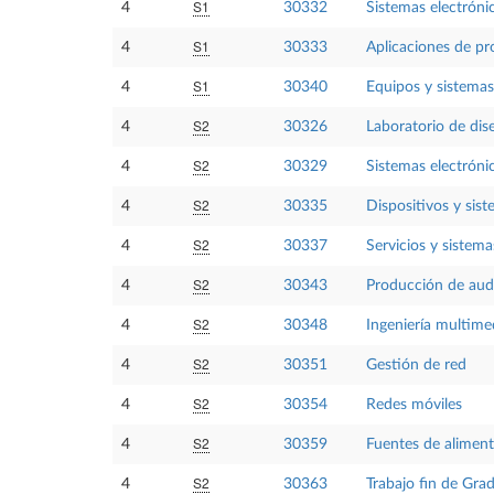
S1
4
30332
Sistemas electróni
S1
4
30333
Aplicaciones de pr
S1
4
30340
Equipos y sistemas
S2
4
30326
Laboratorio de dis
S2
4
30329
Sistemas electrónic
S2
4
30335
Dispositivos y sis
S2
4
30337
Servicios y sistem
S2
4
30343
Producción de aud
S2
4
30348
Ingeniería multimed
S2
4
30351
Gestión de red
S2
4
30354
Redes móviles
S2
4
30359
Fuentes de aliment
S2
4
30363
Trabajo fin de Gra