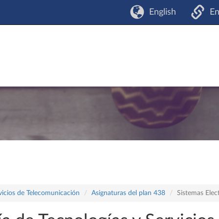
English
En
vicios de Telecomunicación
Asignaturas del plan 438
Sistemas Elec