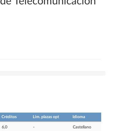
s de Telecomunicación
Créditos
Lím. plazas opt
Idioma
6,0
-
Castellano