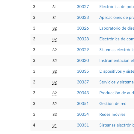
S1
3
30327
Electrónica de pot
S1
3
30333
Aplicaciones de pr
S2
3
30326
Laboratorio de dis
S2
3
30328
Electrónica de co
S2
3
30329
Sistemas electrónic
S2
3
30330
Instrumentación el
S2
3
30335
Dispositivos y sis
S2
3
30337
Servicios y sistem
S2
3
30343
Producción de aud
S2
3
30351
Gestión de red
S2
3
30354
Redes móviles
S1
4
30331
Sistemas electróni