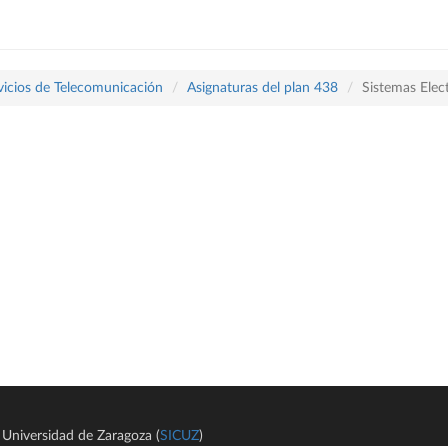
vicios de Telecomunicación
Asignaturas del plan 438
Sistemas Elec
Universidad de Zaragoza (
SICUZ
)