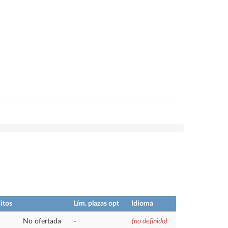
itos
Lím. plazas opt
Idioma
No ofertada
-
(no definido)