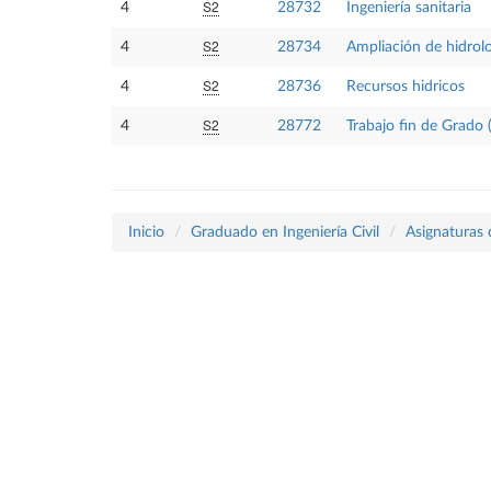
S2
4
28732
Ingeniería sanitaria
S2
4
28734
Ampliación de hidrol
S2
4
28736
Recursos hidricos
S2
4
28772
Trabajo fin de Grado 
Inicio
Graduado en Ingeniería Civil
Asignaturas 