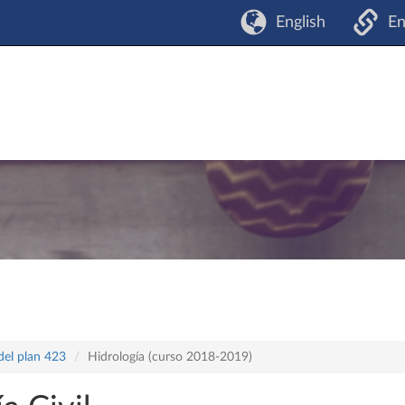
English
En
del plan 423
Hidrología (curso 2018-2019)