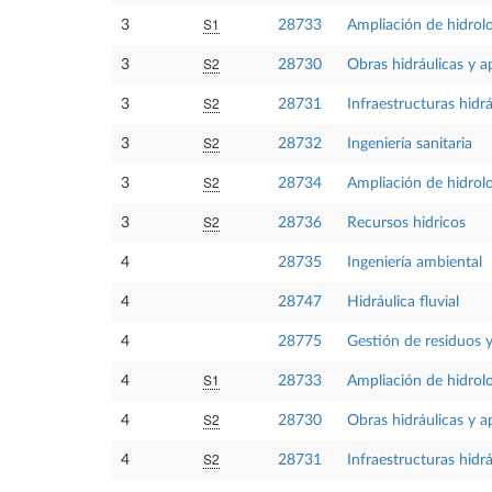
S1
3
28733
Ampliación de hidrolo
S2
3
28730
Obras hidráulicas y 
S2
3
28731
Infraestructuras hidr
S2
3
28732
Ingeniería sanitaria
S2
3
28734
Ampliación de hidrol
S2
3
28736
Recursos hidricos
4
28735
Ingeniería ambiental
4
28747
Hidráulica fluvial
4
28775
Gestión de residuos y
S1
4
28733
Ampliación de hidrolo
S2
4
28730
Obras hidráulicas y 
S2
4
28731
Infraestructuras hidr