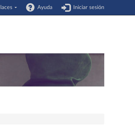
laces
Ayuda
Iniciar sesión