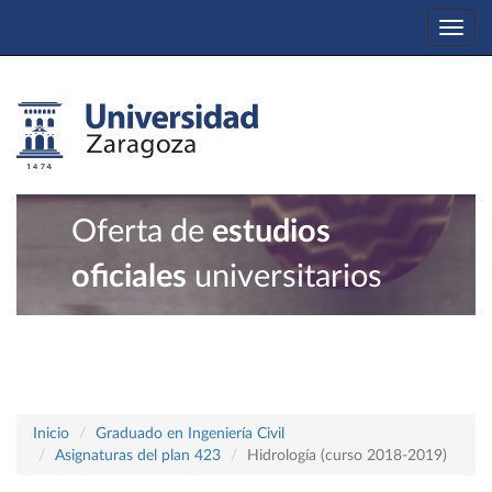
Togg
navi
Oferta de
estudios
oficiales
universitarios
Inicio
Graduado en Ingeniería Civil
Asignaturas del plan 423
Hidrología (curso 2018-2019)