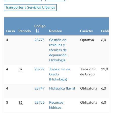
Transportes y Servicios Urbanos
Código
Curso
Periodo
Nombre
Carácter
Crédito
4
28775
Gestión de
Optativa
6,0
residuos y
técnicas de
depuración.
Hidrología
S2
4
28772
Trabajo fin de
Trabajo fin
12,0
Grado
de Grado
(Hidrología)
4
28747
Hidráulica fluvial
Obligatoria
6,0
S2
3
28736
Recursos
Obligatoria
6,0
hidricos