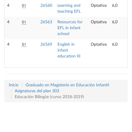
S1
4
26560
Learning and
Optativa
6,0
teaching EFL
S1
4
26563
Resources for
Optativa
6,0
EFL in infant
school
S1
4
26569
English in
Optativa
6,0
infant
education III
Inicio
Graduado en Magisterio en Educación Infantil
Asignaturas del plan 303
Educación Bilingüe (curso 2018-2019)