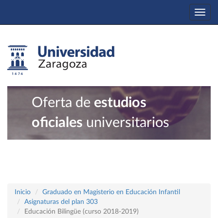
Togg
navi
Oferta de
estudios
oficiales
universitarios
Inicio
Graduado en Magisterio en Educación Infantil
Asignaturas del plan 303
Educación Bilingüe (curso 2018-2019)