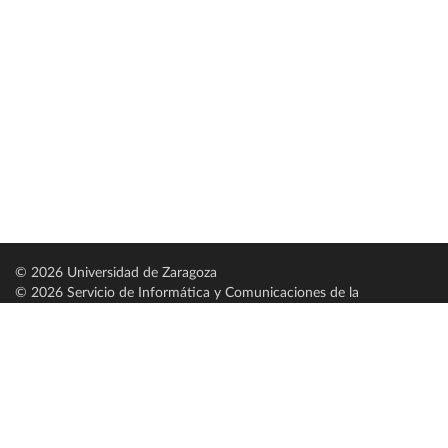
© 2026 Universidad de Zaragoza
© 2026 Servicio de Informática y Comunicaciones de la
Universidad de Zaragoza (
SICUZ
)
Universidad de Zaragoza
C/ Pedro Cerbuna, 12
ES-50009 Zaragoza
España / Spain
Tel: +34 976761000
ciu@unizar.es