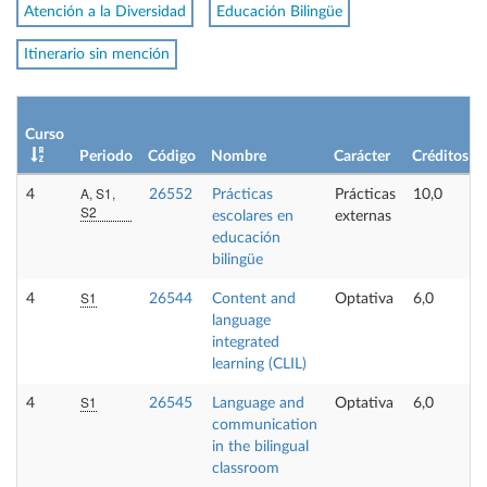
Atención a la Diversidad
Educación Bilingüe
Itinerario sin mención
Curso
Periodo
Código
Nombre
Carácter
Créditos
A, S1,
4
26552
Prácticas
Prácticas
10,0
S2
escolares en
externas
educación
bilingüe
S1
4
26544
Content and
Optativa
6,0
language
integrated
learning (CLIL)
S1
4
26545
Language and
Optativa
6,0
communication
in the bilingual
classroom