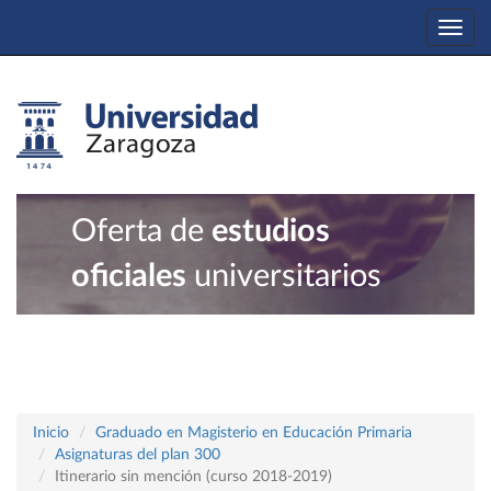
Togg
navi
Oferta de
estudios
oficiales
universitarios
Inicio
Graduado en Magisterio en Educación Primaria
Asignaturas del plan 300
Itinerario sin mención (curso 2018-2019)