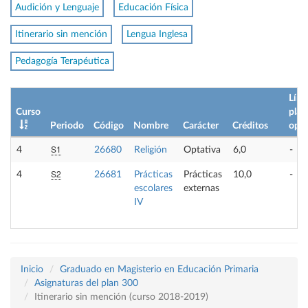
Audición y Lenguaje
Educación Física
Itinerario sin mención
Lengua Inglesa
Pedagogía Terapéutica
Lím.
Curso
plaz
Periodo
Código
Nombre
Carácter
Créditos
opt
S1
4
26680
Religión
Optativa
6,0
-
S2
4
26681
Prácticas
Prácticas
10,0
-
escolares
externas
IV
Inicio
Graduado en Magisterio en Educación Primaria
Asignaturas del plan 300
Itinerario sin mención (curso 2018-2019)