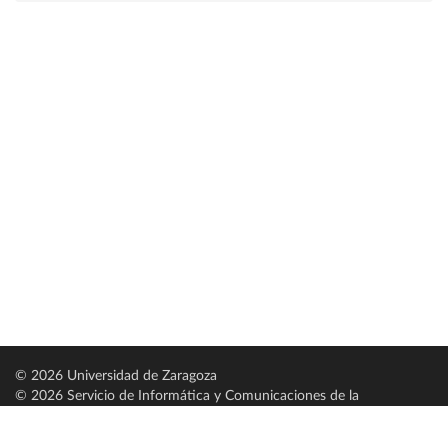
© 2026 Universidad de Zaragoza
© 2026 Servicio de Informática y Comunicaciones de la
Universidad de Zaragoza (
SICUZ
)
Universidad de Zaragoza