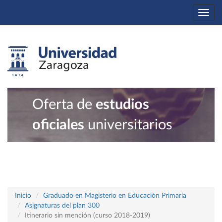
Togg
navi
Oferta de
estudios
oficiales
universitarios
Inicio
Graduado en Magisterio en Educación Primaria
Asignaturas del plan 300
Itinerario sin mención (curso 2018-2019)