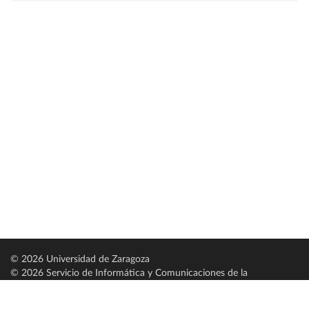
© 2026 Universidad de Zaragoza
© 2026 Servicio de Informática y Comunicaciones de la
Universidad de Zaragoza (
SICUZ
)
Universidad de Zaragoza