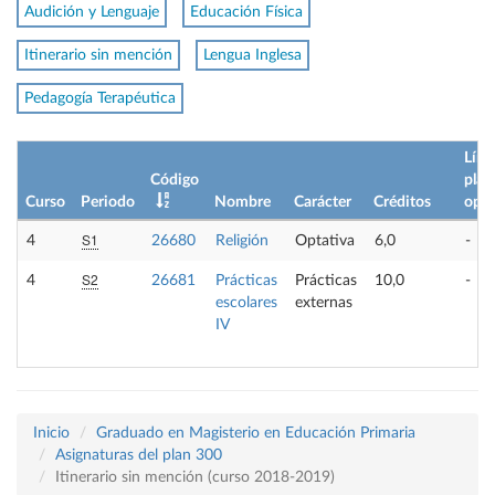
Audición y Lenguaje
Educación Física
Itinerario sin mención
Lengua Inglesa
Pedagogía Terapéutica
Lím.
Código
plaz
Curso
Periodo
Nombre
Carácter
Créditos
opt
S1
4
26680
Religión
Optativa
6,0
-
S2
4
26681
Prácticas
Prácticas
10,0
-
escolares
externas
IV
Inicio
Graduado en Magisterio en Educación Primaria
Asignaturas del plan 300
Itinerario sin mención (curso 2018-2019)