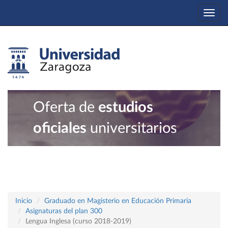
Togg
navi
Oferta de
estudios
oficiales
universitarios
Inicio
Graduado en Magisterio en Educación Primaria
Asignaturas del plan 300
Lengua Inglesa (curso 2018-2019)