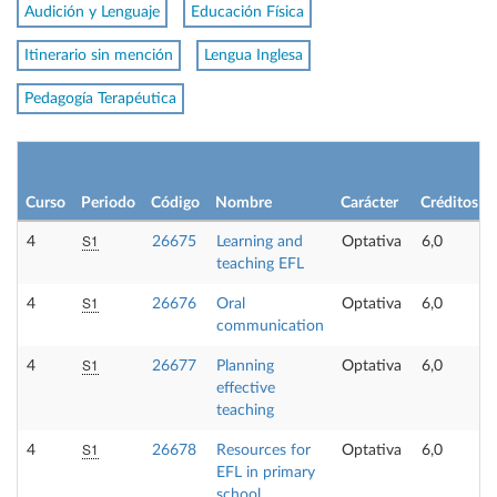
Audición y Lenguaje
Educación Física
Itinerario sin mención
Lengua Inglesa
Pedagogía Terapéutica
Curso
Periodo
Código
Nombre
Carácter
Créditos
S1
4
26675
Learning and
Optativa
6,0
teaching EFL
S1
4
26676
Oral
Optativa
6,0
communication
S1
4
26677
Planning
Optativa
6,0
effective
teaching
S1
4
26678
Resources for
Optativa
6,0
EFL in primary
school