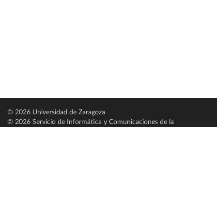
© 2026 Universidad de Zaragoza
© 2026 Servicio de Informática y Comunicaciones de la
Universidad de Zaragoza (
SICUZ
)
Universidad de Zaragoza
C/ Pedro Cerbuna, 12
ES-50009 Zaragoza
España / Spain
Tel: +34 976761000
ciu@unizar.es
Q-5018001-G