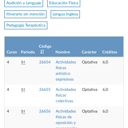
Audición y Lenguaje
Educación Física
Itinerario sin mención
Lengua Inglesa
Pedagogía Terapéutica
L
Código
p
Curso
Periodo
Nombre
Carácter
Créditos
o
S1
4
26654
Actividades
Optativa
6,0
-
físicas
artístico
expresivas
S1
4
26655
Actividades
Optativa
6,0
-
físicas
colectivas
S1
4
26656
Actividades
Optativa
6,0
-
físicas de
oposición y