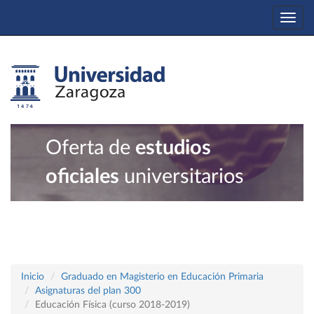
Togg
navi
Oferta de
estudios
oficiales
universitarios
Inicio
Graduado en Magisterio en Educación Primaria
Asignaturas del plan 300
Educación Física (curso 2018-2019)