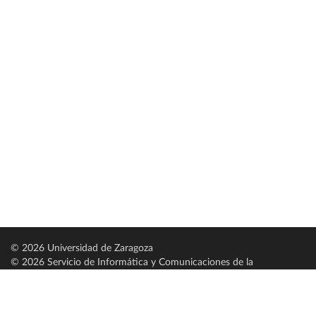
© 2026 Universidad de Zaragoza
© 2026 Servicio de Informática y Comunicaciones de la
Universidad de Zaragoza (
SICUZ
)
Universidad de Zaragoza
C/ Pedro Cerbuna, 12