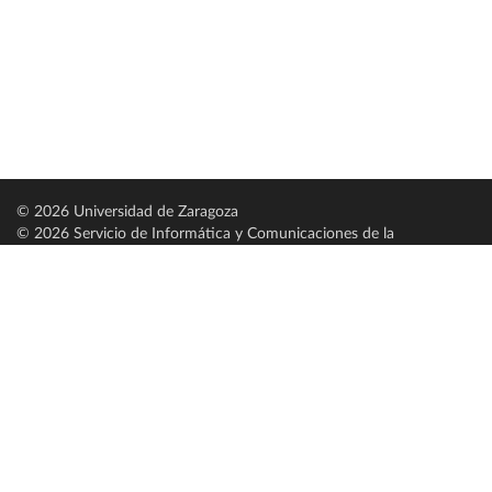
© 2026 Universidad de Zaragoza
© 2026 Servicio de Informática y Comunicaciones de la
Universidad de Zaragoza (
SICUZ
)
Universidad de Zaragoza
C/ Pedro Cerbuna, 12
ES-50009 Zaragoza
España / Spain
Tel: +34 976761000
ciu@unizar.es
Q-5018001-G