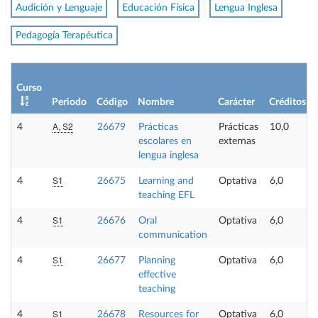
Audición y Lenguaje
Educación Física
Lengua Inglesa
Pedagogía Terapéutica
Curso
Periodo
Código
Nombre
Carácter
Créditos
A, S2
4
26679
Prácticas
Prácticas
10,0
escolares en
externas
lengua inglesa
S1
4
26675
Learning and
Optativa
6,0
teaching EFL
S1
4
26676
Oral
Optativa
6,0
communication
S1
4
26677
Planning
Optativa
6,0
effective
teaching
S1
4
26678
Resources for
Optativa
6,0