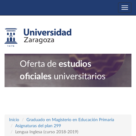
Togg
navi
Oferta de
estudios
oficiales
universitarios
Inicio
Graduado en Magisterio en Educación Primaria
Asignaturas del plan 299
Lengua Inglesa (curso 2018-2019)