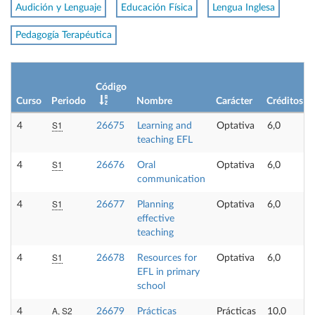
Audición y Lenguaje
Educación Física
Lengua Inglesa
Pedagogía Terapéutica
Código
Curso
Periodo
Nombre
Carácter
Créditos
S1
4
26675
Learning and
Optativa
6,0
teaching EFL
S1
4
26676
Oral
Optativa
6,0
communication
S1
4
26677
Planning
Optativa
6,0
effective
teaching
S1
4
26678
Resources for
Optativa
6,0
EFL in primary
school
A, S2
4
26679
Prácticas
Prácticas
10,0