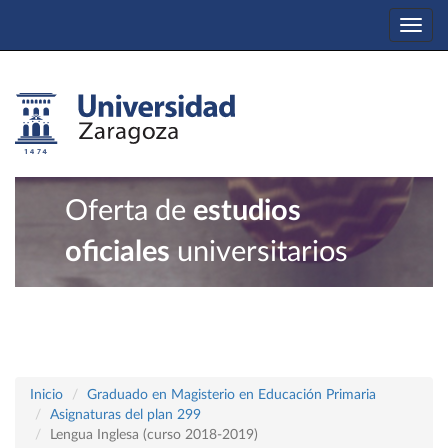
Togg
navi
Oferta de
estudios
oficiales
universitarios
Inicio
Graduado en Magisterio en Educación Primaria
Asignaturas del plan 299
Lengua Inglesa (curso 2018-2019)