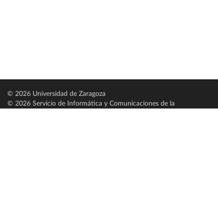
© 2026 Universidad de Zaragoza
© 2026 Servicio de Informática y Comunicaciones de la
Universidad de Zaragoza (
SICUZ
)
Universidad de Zaragoza
C/ Pedro Cerbuna, 12
ES-50009 Zaragoza
España / Spain
Tel: +34 976761000
ciu@unizar.es
Q-5018001-G