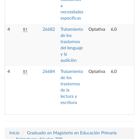
a
necesidades
específicas
S1
4
26682
Tratamiento
Optativa
6,0
-
de los
trastornos
del lenguaje
y la
audición
S1
4
26684
Tratamiento
Optativa
6,0
-
de los
trastornos
de la
lectura y
escritura
Inicio
Graduado en Magisterio en Educación Primaria