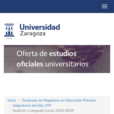
Togg
navi
Oferta de
estudios
oficiales
universitarios
Inicio
Graduado en Magisterio en Educación Primaria
Asignaturas del plan 299
Audición y Lenguaje (curso 2018-2019)