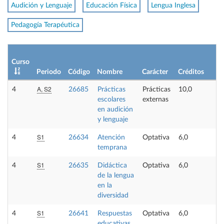
Audición y Lenguaje
Educación Física
Lengua Inglesa
Pedagogía Terapéutica
L
Curso
p
Periodo
Código
Nombre
Carácter
Créditos
o
A, S2
4
26685
Prácticas
Prácticas
10,0
-
escolares
externas
en audición
y lenguaje
S1
4
26634
Atención
Optativa
6,0
-
temprana
S1
4
26635
Didáctica
Optativa
6,0
-
de la lengua
en la
diversidad
S1
4
26641
Respuestas
Optativa
6,0
-
educativas