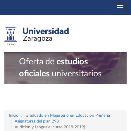
Togg
navi
Oferta de
estudios
oficiales
universitarios
Inicio
Graduado en Magisterio en Educación Primaria
Asignaturas del plan 298
Audición y Lenguaje (curso 2018-2019)