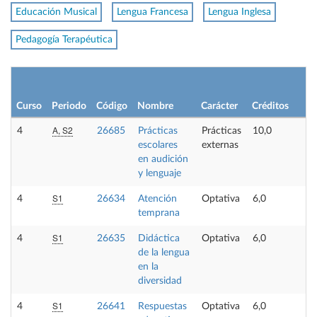
Educación Musical
Lengua Francesa
Lengua Inglesa
Pedagogía Terapéutica
L
p
Curso
Periodo
Código
Nombre
Carácter
Créditos
o
A, S2
4
26685
Prácticas
Prácticas
10,0
-
escolares
externas
en audición
y lenguaje
S1
4
26634
Atención
Optativa
6,0
-
temprana
S1
4
26635
Didáctica
Optativa
6,0
-
de la lengua
en la
diversidad
S1
4
26641
Respuestas
Optativa
6,0
-