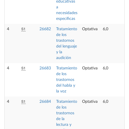
educativas
a
necesidades
específicas
S1
4
26682
Tratamiento
Optativa
6,0
-
de los
trastornos
del lenguaje
y la
audición
S1
4
26683
Tratamiento
Optativa
6,0
-
de los
trastornos
del habla y
la voz
S1
4
26684
Tratamiento
Optativa
6,0
-
de los
trastornos
de la
lectura y