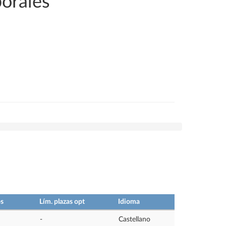
borales
os
Lím. plazas opt
Idioma
-
Castellano