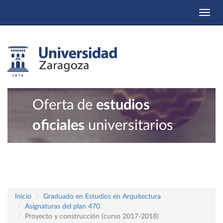
Togg
navi
Oferta de
estudios
oficiales
universitarios
Inicio
Graduado en Estudios en Arquitectura
Asignaturas del plan 470
Proyecto y construcción (curso 2017-2018)