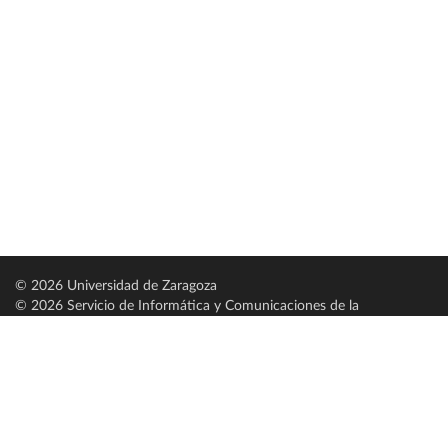
© 2026 Universidad de Zaragoza
© 2026 Servicio de Informática y Comunicaciones de la
Universidad de Zaragoza (
SICUZ
)
Universidad de Zaragoza
C/ Pedro Cerbuna, 12
ES-50009 Zaragoza
España / Spain
Tel: +34 976761000
ciu@unizar.es