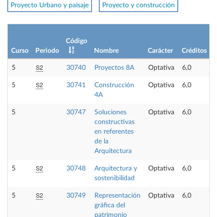
Proyecto Urbano y paisaje
Proyecto y construcción
Código
Curso
Periodo
Nombre
Carácter
Créditos
S2
5
30740
Proyectos 8A
Optativa
6,0
S2
5
30741
Construcción
Optativa
6,0
4A
5
30747
Soluciones
Optativa
6,0
constructivas
en referentes
de la
Arquitectura
S2
5
30748
Arquitectura y
Optativa
6,0
sostenibilidad
S2
5
30749
Representación
Optativa
6,0
gráfica del
patrimonio