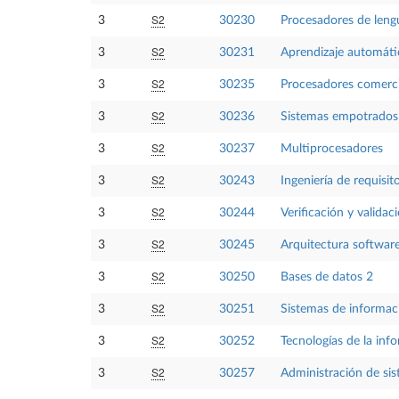
S2
3
30230
Procesadores de leng
S2
3
30231
Aprendizaje automáti
S2
3
30235
Procesadores comerci
S2
3
30236
Sistemas empotrados
S2
3
30237
Multiprocesadores
S2
3
30243
Ingeniería de requisit
S2
3
30244
Verificación y validac
S2
3
30245
Arquitectura softwar
S2
3
30250
Bases de datos 2
S2
3
30251
Sistemas de informac
S2
3
30252
Tecnologías de la inf
S2
3
30257
Administración de si