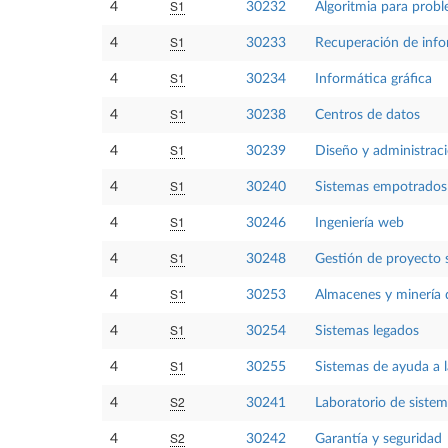
S1
4
30232
Algoritmia para proble
S1
4
30233
Recuperación de inf
S1
4
30234
Informática gráfica
S1
4
30238
Centros de datos
S1
4
30239
Diseño y administrac
S1
4
30240
Sistemas empotrados
S1
4
30246
Ingeniería web
S1
4
30248
Gestión de proyecto 
S1
4
30253
Almacenes y minería 
S1
4
30254
Sistemas legados
S1
4
30255
Sistemas de ayuda a 
S2
4
30241
Laboratorio de siste
S2
4
30242
Garantía y seguridad