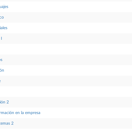
uajes
co
ales
 I
os
ión
e
ión 2
ormación en la empresa
stemas 2