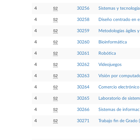
S2
4
30256
Sistemas y tecnologí
S2
4
30258
Diseño centrado en el
S2
4
30259
Metodologías ágiles y
S2
4
30260
Bioinformática
S2
4
30261
Robótica
S2
4
30262
Videojuegos
S2
4
30263
Visión por computad
S2
4
30264
Comercio electrónico
S2
4
30265
Laboratorio de siste
S2
4
30266
Sistemas de informaci
S2
4
30271
Trabajo fin de Grado 