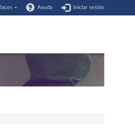
laces
Ayuda
Iniciar sesión