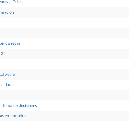
mas difíciles
ormación
ión de redes
 2
software
de datos
la toma de decisiones
mas empotrados