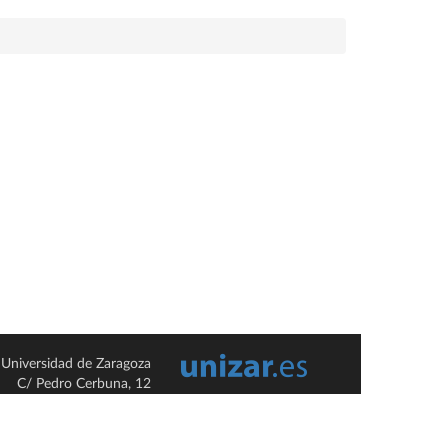
Universidad de Zaragoza
C/ Pedro Cerbuna, 12
ES-50009 Zaragoza
España / Spain
Tel: +34 976761000