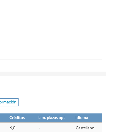
formación
Créditos
Lím. plazas opt
Idioma
6,0
-
Castellano