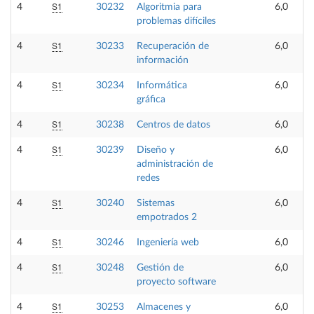
S1
4
30232
Algoritmia para
6,0
problemas difíciles
S1
4
30233
Recuperación de
6,0
información
S1
4
30234
Informática
6,0
gráfica
S1
4
30238
Centros de datos
6,0
S1
4
30239
Diseño y
6,0
administración de
redes
S1
4
30240
Sistemas
6,0
empotrados 2
S1
4
30246
Ingeniería web
6,0
S1
4
30248
Gestión de
6,0
proyecto software
S1
4
30253
Almacenes y
6,0