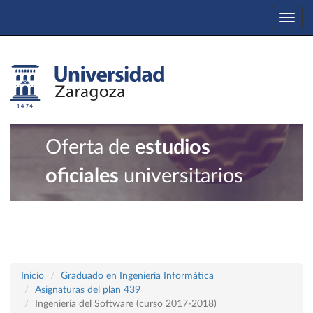
Togg
navi
Oferta de
estudios
oficiales
universitarios
Inicio
Graduado en Ingeniería Informática
Asignaturas del plan 439
Ingeniería del Software (curso 2017-2018)