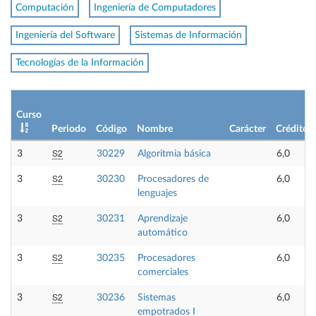
Computación
Ingeniería de Computadores
Ingeniería del Software
Sistemas de Información
Tecnologías de la Información
Curso
Periodo
Código
Nombre
Carácter
Créditos
S2
3
30229
Algoritmia básica
6,0
S2
3
30230
Procesadores de
6,0
lenguajes
S2
3
30231
Aprendizaje
6,0
automático
S2
3
30235
Procesadores
6,0
comerciales
S2
3
30236
Sistemas
6,0
empotrados I