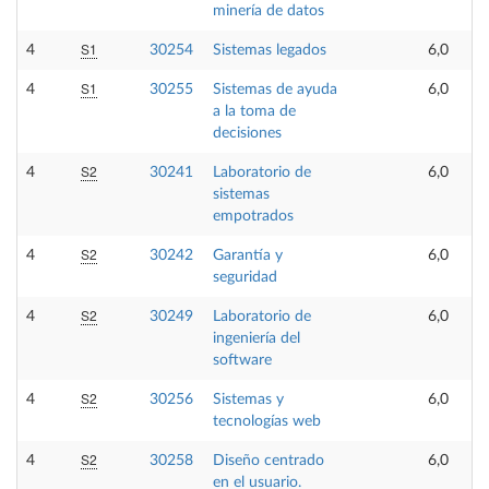
minería de datos
S1
4
30254
Sistemas legados
6,0
S1
4
30255
Sistemas de ayuda
6,0
a la toma de
decisiones
S2
4
30241
Laboratorio de
6,0
sistemas
empotrados
S2
4
30242
Garantía y
6,0
seguridad
S2
4
30249
Laboratorio de
6,0
ingeniería del
software
S2
4
30256
Sistemas y
6,0
tecnologías web
S2
4
30258
Diseño centrado
6,0
en el usuario.