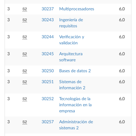
S2
3
30237
Multiprocesadores
6,0
S2
3
30243
Ingeniería de
6,0
requisitos
S2
3
30244
Verificación y
6,0
validación
S2
3
30245
Arquitectura
6,0
software
S2
3
30250
Bases de datos 2
6,0
S2
3
30251
Sistemas de
6,0
información 2
S2
3
30252
Tecnologías de la
6,0
información en la
empresa
S2
3
30257
Administración de
6,0
sistemas 2