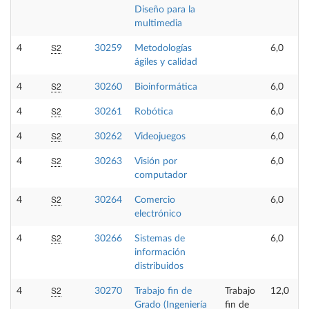
Diseño para la
multimedia
S2
4
30259
Metodologías
6,0
ágiles y calidad
S2
4
30260
Bioinformática
6,0
S2
4
30261
Robótica
6,0
S2
4
30262
Videojuegos
6,0
S2
4
30263
Visión por
6,0
computador
S2
4
30264
Comercio
6,0
electrónico
S2
4
30266
Sistemas de
6,0
información
distribuidos
S2
4
30270
Trabajo fin de
Trabajo
12,0
Grado (Ingeniería
fin de