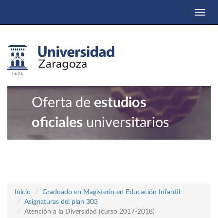
Togg
navi
Oferta de
estudios
oficiales
universitarios
Inicio
Graduado en Magisterio en Educación Infantil
Asignaturas del plan 303
Atención a la Diversidad (curso 2017-2018)