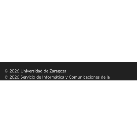
© 2026 Universidad de Zaragoza
© 2026 Servicio de Informática y Comunicaciones de la
Universidad de Zaragoza (
SICUZ
)
Universidad de Zaragoza
C/ Pedro Cerbuna, 12
ES-50009 Zaragoza
España / Spain
Tel: +34 976761000
ciu@unizar.es
Q-5018001-G