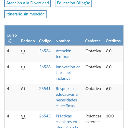
Atención a la Diversidad
Educación Bilingüe
Itinerario sin mención
Curso
Periodo
Código
Nombre
Carácter
Créditos
S1
4
26534
Atención
Optativa
6,0
temprana
S1
4
26538
Innovación en
Optativa
6,0
la escuela
inclusiva
S1
4
26541
Respuestas
Optativa
6,0
educativas a
necesidades
específicas
S1
4
26543
Prácticas
Prácticas
10,0
escolares en
externas
atención a la