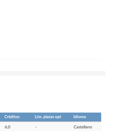
Créditos
Lím. plazas opt
Idioma
6,0
-
Castellano