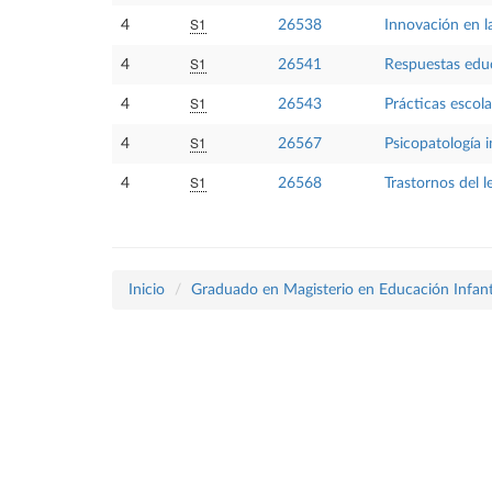
S1
4
26538
Innovación en la
S1
4
26541
Respuestas educ
S1
4
26543
Prácticas escola
S1
4
26567
Psicopatología i
S1
4
26568
Trastornos del 
Inicio
Graduado en Magisterio en Educación Infant