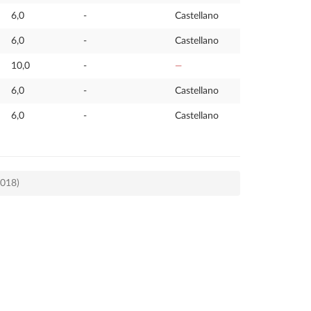
6,0
-
Castellano
6,0
-
Castellano
10,0
-
—
6,0
-
Castellano
6,0
-
Castellano
2018)