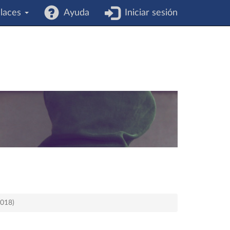
laces
Ayuda
Iniciar sesión
2018)