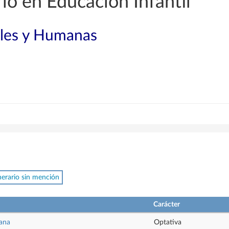
o en Educación Infantil
ales y Humanas
inerario sin mención
Carácter
ana
Optativa