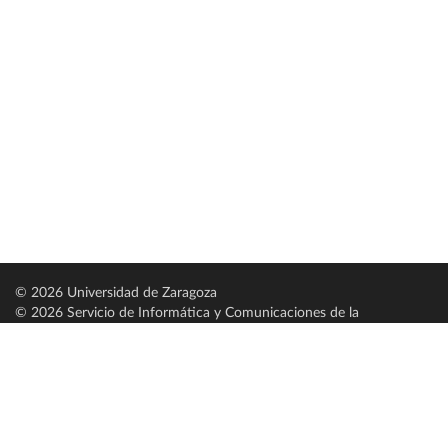
© 2026 Universidad de Zaragoza
© 2026 Servicio de Informática y Comunicaciones de la
Universidad de Zaragoza (
SICUZ
)
Universidad de Zaragoza
C/ Pedro Cerbuna, 12
ES-50009 Zaragoza
España / Spain
Tel: +34 976761000