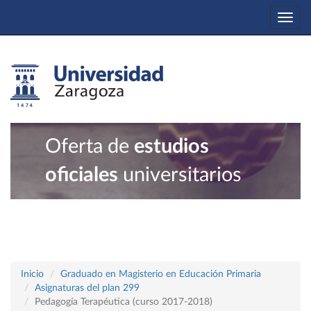
Togg
navi
Oferta de
estudios
oficiales
universitarios
Inicio
Graduado en Magisterio en Educación Primaria
Asignaturas del plan 299
Pedagogía Terapéutica (curso 2017-2018)