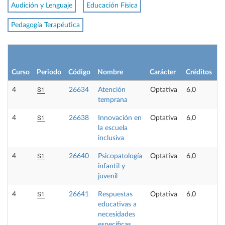
Audición y Lenguaje
Educación Física
Pedagogía Terapéutica
Curso
Periodo
Código
Nombre
Carácter
Créditos
S1
4
26634
Atención
Optativa
6,0
temprana
S1
4
26638
Innovación en
Optativa
6,0
la escuela
inclusiva
S1
4
26640
Psicopatología
Optativa
6,0
infantil y
juvenil
S1
4
26641
Respuestas
Optativa
6,0
educativas a
necesidades
específicas