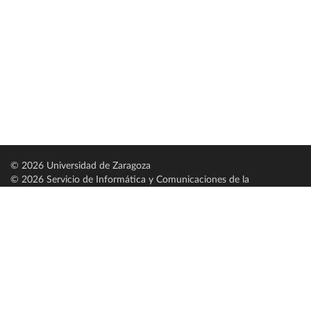
© 2026 Universidad de Zaragoza
© 2026 Servicio de Informática y Comunicaciones de la
Universidad de Zaragoza (
SICUZ
)
Universidad de Zaragoza
C/ Pedro Cerbuna, 12
ES-50009 Zaragoza
España / Spain
Tel: +34 976761000
ciu@unizar.es
Q-5018001-G