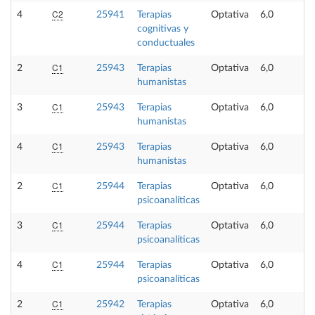
C2
4
25941
Terapias
Optativa
6,0
cognitivas y
conductuales
C1
2
25943
Terapias
Optativa
6,0
humanistas
C1
3
25943
Terapias
Optativa
6,0
humanistas
C1
4
25943
Terapias
Optativa
6,0
humanistas
C1
2
25944
Terapias
Optativa
6,0
psicoanalíticas
C1
3
25944
Terapias
Optativa
6,0
psicoanalíticas
C1
4
25944
Terapias
Optativa
6,0
psicoanalíticas
C1
2
25942
Terapias
Optativa
6,0