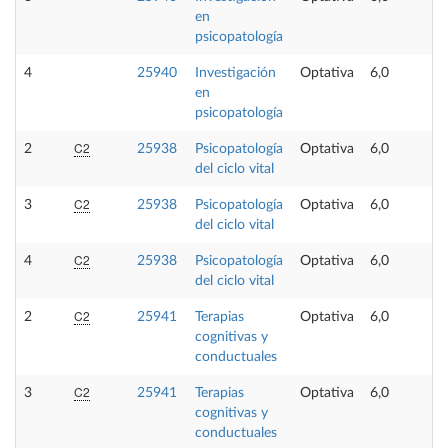
en
o
psicopatología
4
25940
Investigación
Optativa
6,0
N
en
o
psicopatología
C2
2
25938
Psicopatología
Optativa
6,0
del ciclo vital
C2
3
25938
Psicopatología
Optativa
6,0
del ciclo vital
C2
4
25938
Psicopatología
Optativa
6,0
del ciclo vital
C2
2
25941
Terapias
Optativa
6,0
cognitivas y
conductuales
C2
3
25941
Terapias
Optativa
6,0
cognitivas y
conductuales