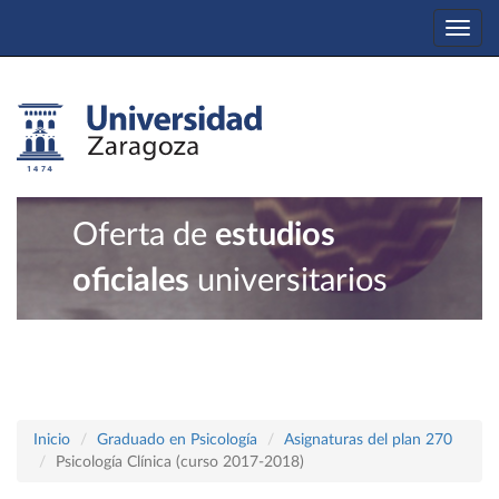
Togg
navi
Oferta de
estudios
oficiales
universitarios
Inicio
Graduado en Psicología
Asignaturas del plan 270
Psicología Clínica (curso 2017-2018)