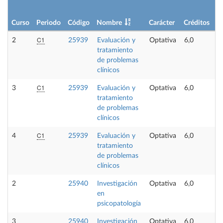
Curso
Periodo
Código
Nombre
Carácter
Créditos
C1
2
25939
Evaluación y
Optativa
6,0
tratamiento
de problemas
clínicos
C1
3
25939
Evaluación y
Optativa
6,0
tratamiento
de problemas
clínicos
C1
4
25939
Evaluación y
Optativa
6,0
tratamiento
de problemas
clínicos
2
25940
Investigación
Optativa
6,0
N
en
o
psicopatología
3
25940
Investigación
Optativa
6,0
N