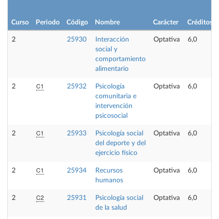
Curso
Periodo
Código
Nombre
Carácter
Créditos
2
25930
Interacción
Optativa
6,0
social y
comportamiento
alimentario
C1
2
25932
Psicología
Optativa
6,0
comunitaria e
intervención
psicosocial
C1
2
25933
Psicología social
Optativa
6,0
del deporte y del
ejercicio físico
C1
2
25934
Recursos
Optativa
6,0
humanos
C2
2
25931
Psicología social
Optativa
6,0
de la salud