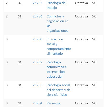
C2
2
25935
Psicología del
Optativa
6,0
trabajo
C2
2
25936
Conflictos y
Optativa
6,0
negociación en
las
organizaciones
3
25930
Interacción
Optativa
6,0
social y
comportamiento
alimentario
C1
3
25932
Psicología
Optativa
6,0
comunitaria e
intervención
psicosocial
C1
3
25933
Psicología social
Optativa
6,0
del deporte y del
ejercicio físico
C1
3
25934
Recursos
Optativa
6,0