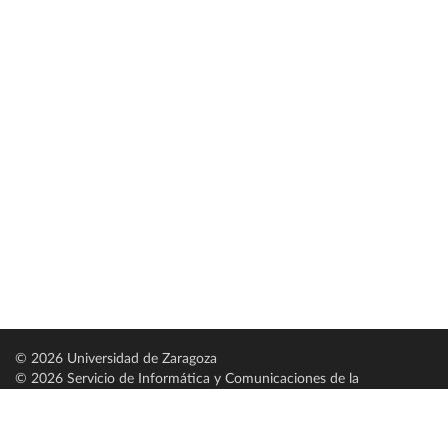
© 2026 Universidad de Zaragoza
© 2026 Servicio de Informática y Comunicaciones de la
Universidad de Zaragoza (
SICUZ
)
Universidad de Zaragoza
C/ Pedro Cerbuna, 12