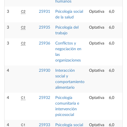
humanos
C2
3
25931
Psicología social
Optativa
6,0
de la salud
C2
3
25935
Psicología del
Optativa
6,0
trabajo
C2
3
25936
Conflictos y
Optativa
6,0
negociación en
las
organizaciones
4
25930
Interacción
Optativa
6,0
social y
comportamiento
alimentario
C1
4
25932
Psicología
Optativa
6,0
comunitaria e
intervención
psicosocial
C1
4
25933
Psicología social
Optativa
6,0