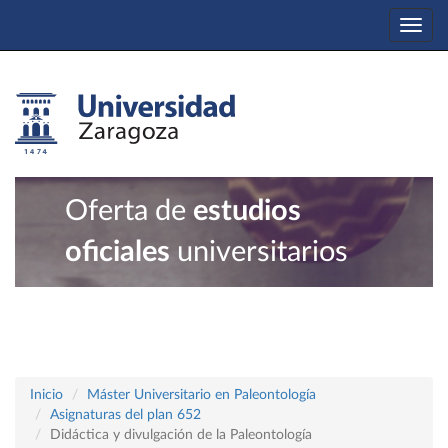
Togg
navi
Oferta de
estudios
oficiales
universitarios
Inicio
Máster Universitario en Paleontología
Asignaturas del plan 652
Didáctica y divulgación de la Paleontología