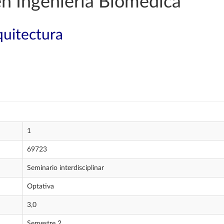
en Ingeniería Biomédica
quitectura
1
69723
Seminario interdisciplinar
Optativa
3,0
Semestre 2