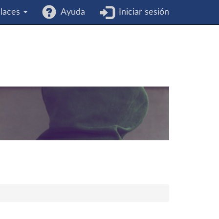
laces
Ayuda
Iniciar sesión