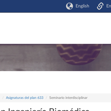
English
En
Asignaturas del plan 633
Seminario interdisciplinar