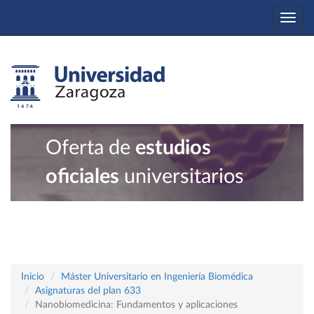
Togg
navi
Oferta de
estudios
oficiales
universitarios
Inicio
Máster Universitario en Ingeniería Biomédica
Asignaturas del plan 633
Nanobiomedicina: Fundamentos y aplicaciones