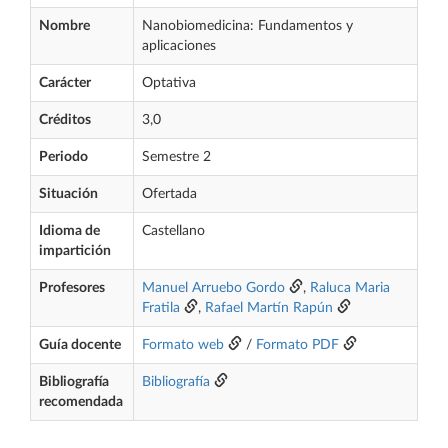
Nombre
Nanobiomedicina: Fundamentos y
aplicaciones
Carácter
Optativa
Créditos
3,0
Periodo
Semestre 2
Situación
Ofertada
Idioma de
Castellano
impartición
Profesores
Manuel Arruebo Gordo
,
Raluca Maria
Fratila
,
Rafael Martín Rapún
Guía docente
Formato web
/
Formato PDF
Bibliografía
Bibliografía
recomendada