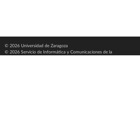
© 2026 Universidad de Zaragoza
© 2026 Servicio de Informática y Comunicaciones de la
Universidad de Zaragoza (
SICUZ
)
Universidad de Zaragoza
C/ Pedro Cerbuna, 12
ES-50009 Zaragoza
España / Spain
Tel: +34 976761000
ciu@unizar.es
Q-5018001-G
Servido por nodo: estudios