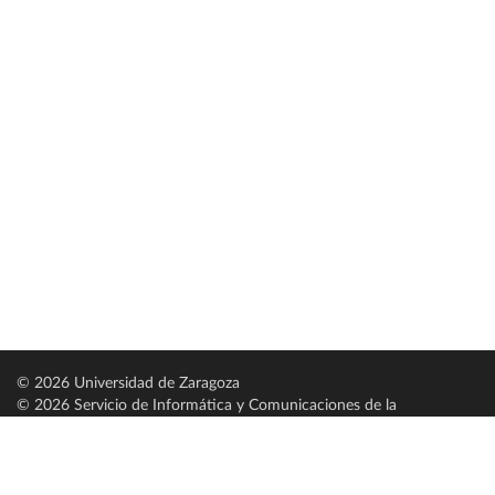
© 2026 Universidad de Zaragoza
© 2026 Servicio de Informática y Comunicaciones de la
Universidad de Zaragoza (
SICUZ
)
Universidad de Zaragoza
C/ Pedro Cerbuna, 12
ES-50009 Zaragoza