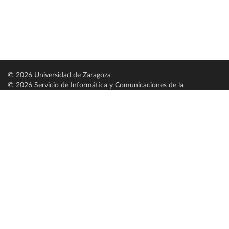
© 2026 Universidad de Zaragoza
© 2026 Servicio de Informática y Comunicaciones de la
Universidad de Zaragoza (
SICUZ
)
Universidad de Zaragoza
C/ Pedro Cerbuna, 12
ES-50009 Zaragoza
España / Spain
Tel: +34 976761000
ciu@unizar.es
Q-5018001-G
Servido por nodo: estudios