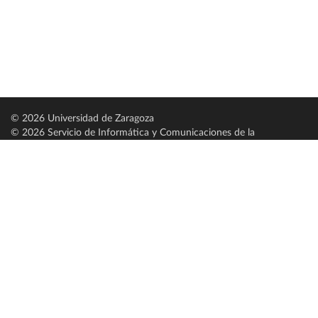
© 2026 Universidad de Zaragoza
© 2026 Servicio de Informática y Comunicaciones de la
Universidad de Zaragoza (
SICUZ
)
Universidad de Zaragoza
C/ Pedro Cerbuna, 12
ES-50009 Zaragoza
España / Spain
Tel: +34 976761000
ciu@unizar.es
Q-5018001-G
Servido por nodo: estudios