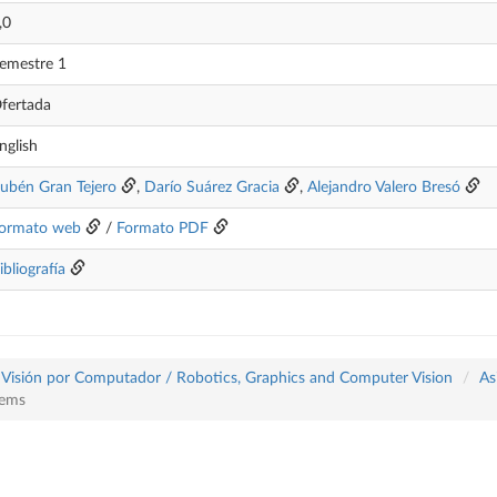
,0
emestre 1
fertada
nglish
ubén Gran Tejero
,
Darío Suárez Gracia
,
Alejandro Valero Bresó
ormato web
/
Formato PDF
ibliografía
 y Visión por Computador / Robotics, Graphics and Computer Vision
As
tems