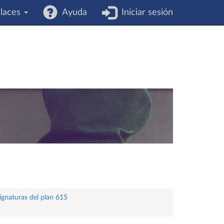
laces
Ayuda
Iniciar sesión
ignaturas del plan 615