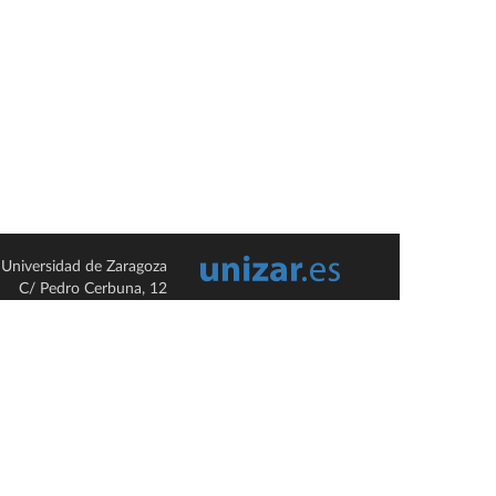
Universidad de Zaragoza
C/ Pedro Cerbuna, 12
ES-50009 Zaragoza
España / Spain
Tel: +34 976761000
ciu@unizar.es
Q-5018001-G