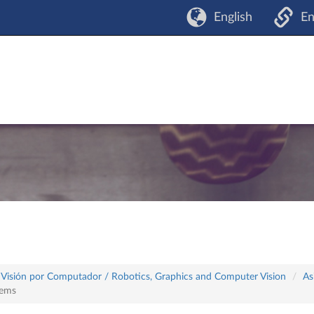
English
En
 y Visión por Computador / Robotics, Graphics and Computer Vision
As
tems