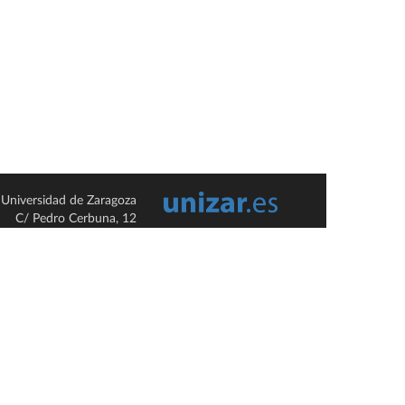
Universidad de Zaragoza
C/ Pedro Cerbuna, 12
ES-50009 Zaragoza
España / Spain
Tel: +34 976761000
ciu@unizar.es
Q-5018001-G