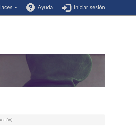
laces
Ayuda
Iniciar sesión
ucción)