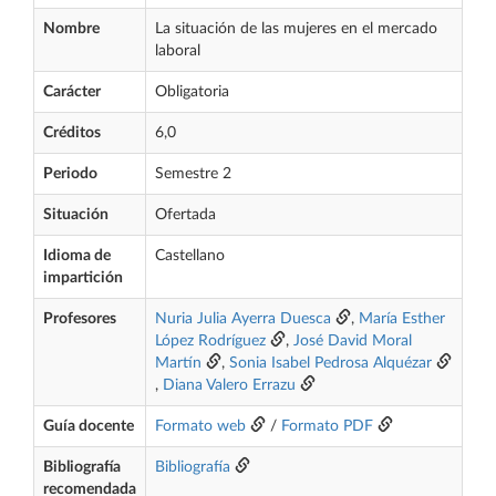
Nombre
La situación de las mujeres en el mercado
laboral
Carácter
Obligatoria
Créditos
6,0
Periodo
Semestre 2
Situación
Ofertada
Idioma de
Castellano
impartición
Profesores
Nuria Julia Ayerra Duesca
,
María Esther
López Rodríguez
,
José David Moral
Martín
,
Sonia Isabel Pedrosa Alquézar
,
Diana Valero Errazu
Guía docente
Formato web
/
Formato PDF
Bibliografía
Bibliografía
recomendada