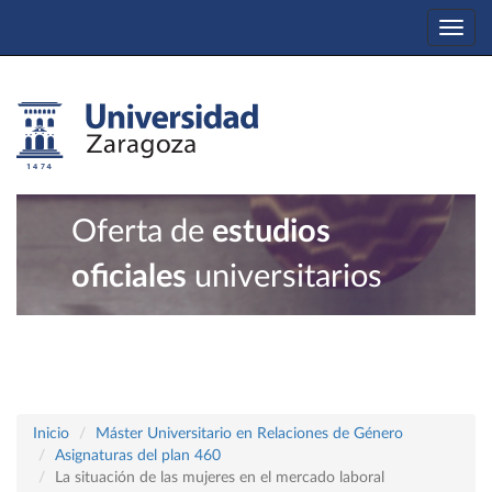
Togg
navi
Oferta de
estudios
oficiales
universitarios
Inicio
Máster Universitario en Relaciones de Género
Asignaturas del plan 460
La situación de las mujeres en el mercado laboral