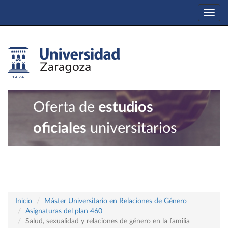
Togg
navi
Oferta de
estudios
oficiales
universitarios
Inicio
Máster Universitario en Relaciones de Género
Asignaturas del plan 460
Salud, sexualidad y relaciones de género en la familia