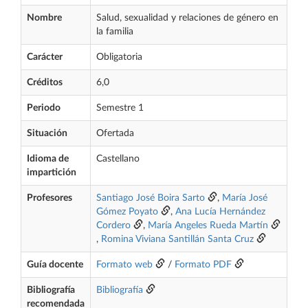
Nombre
Salud, sexualidad y relaciones de género en
la familia
Carácter
Obligatoria
Créditos
6,0
Periodo
Semestre 1
Situación
Ofertada
Idioma de
Castellano
impartición
Profesores
Santiago José Boira Sarto
,
María José
Gómez Poyato
,
Ana Lucía Hernández
Cordero
,
María Angeles Rueda Martín
,
Romina Viviana Santillán Santa Cruz
Guía docente
Formato web
/
Formato PDF
Bibliografía
Bibliografía
recomendada