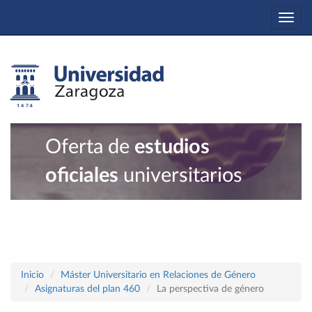
Togg
navi
Oferta de
estudios
oficiales
universitarios
Inicio
Máster Universitario en Relaciones de Género
Asignaturas del plan 460
La perspectiva de género