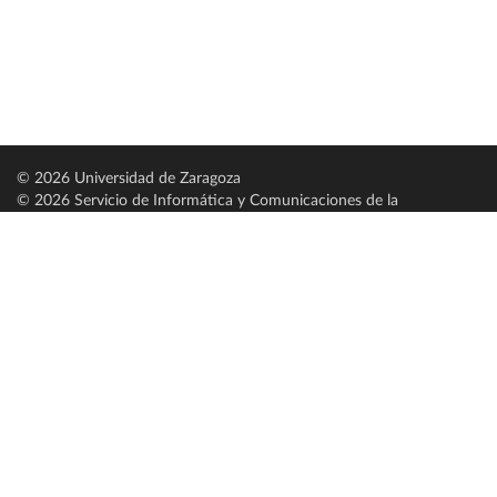
© 2026 Universidad de Zaragoza
© 2026 Servicio de Informática y Comunicaciones de la
Universidad de Zaragoza (
SICUZ
)
Universidad de Zaragoza
C/ Pedro Cerbuna, 12
ES-50009 Zaragoza
España / Spain
Tel: +34 976761000
ciu@unizar.es
Q-5018001-G
Servido por nodo: estudios