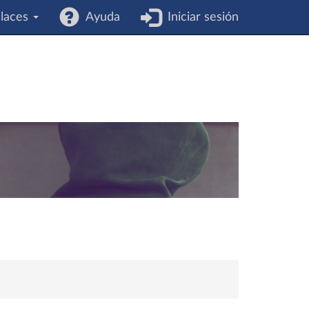
laces
Ayuda
Iniciar sesión