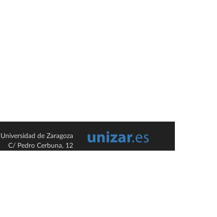
Universidad de Zaragoza
C/ Pedro Cerbuna, 12
ES-50009 Zaragoza
España / Spain
Tel: +34 976761000
ciu@unizar.es
Q-5018001-G