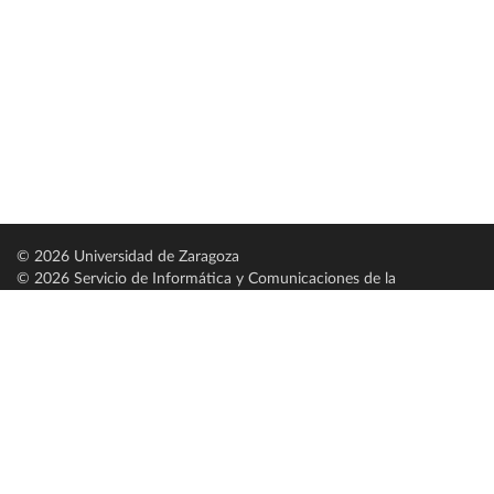
© 2026 Universidad de Zaragoza
© 2026 Servicio de Informática y Comunicaciones de la
Universidad de Zaragoza (
SICUZ
)
Universidad de Zaragoza
C/ Pedro Cerbuna, 12
ES-50009 Zaragoza
España / Spain
Tel: +34 976761000
ciu@unizar.es
Q-5018001-G