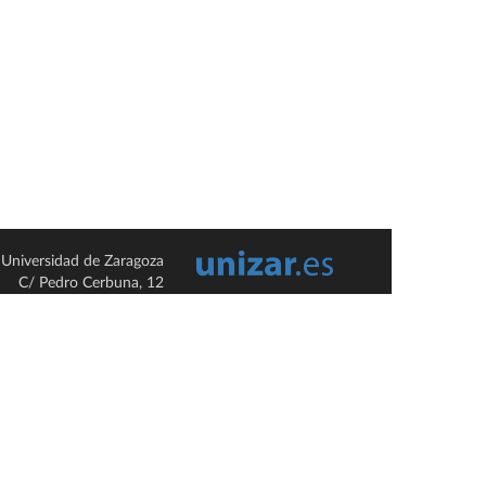
Universidad de Zaragoza
C/ Pedro Cerbuna, 12
ES-50009 Zaragoza
España / Spain
Tel: +34 976761000
ciu@unizar.es
Q-5018001-G