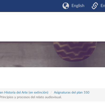
English
En
n Historia del Arte (en extinción)
Asignaturas del plan 550
rincipios y procesos del relato audiovisual.