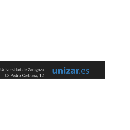
Universidad de Zaragoza
C/ Pedro Cerbuna, 12
ES-50009 Zaragoza
España / Spain
Tel: +34 976761000
ciu@unizar.es
Q-5018001-G