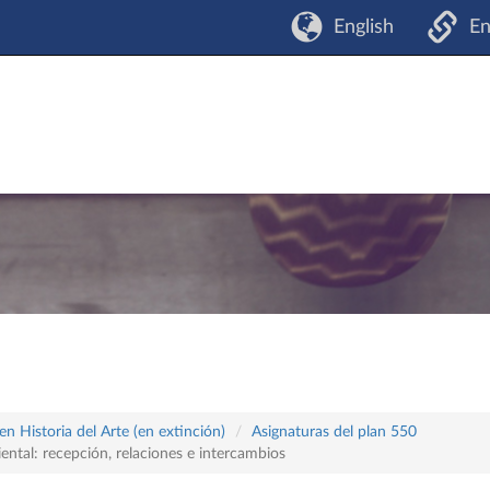
English
En
n Historia del Arte (en extinción)
Asignaturas del plan 550
iental: recepción, relaciones e intercambios