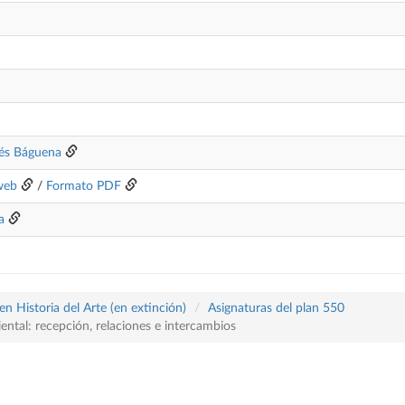
lés Báguena
web
/
Formato PDF
a
n Historia del Arte (en extinción)
Asignaturas del plan 550
iental: recepción, relaciones e intercambios