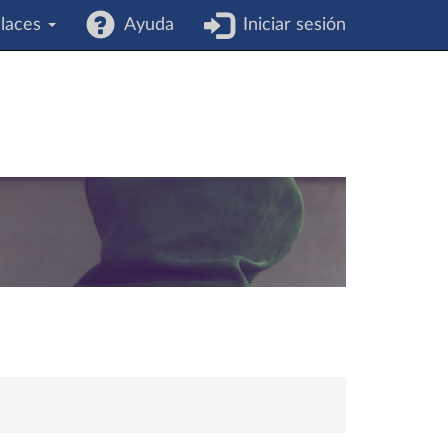
laces
Ayuda
Iniciar sesión