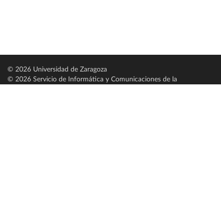
© 2026 Universidad de Zaragoza
© 2026 Servicio de Informática y Comunicaciones de la
Universidad de Zaragoza (
SICUZ
)
Universidad de Zaragoza
C/ Pedro Cerbuna, 12
ES-50009 Zaragoza
España / Spain
Tel: +34 976761000
ciu@unizar.es
Q-5018001-G
Servido por nodo: estudios