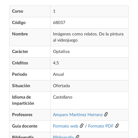
Curso
1
Código
68037
Nombre
Imágenes como relatos. De la pintura
al videojuego
Carácter
Optativa
Créditos
4,5
Periodo
Anual
Situación
Ofertada
Idioma de
Castellano
impartición
Profesores
Amparo Martínez Herranz
Guía docente
Formato web
/
Formato PDF
Bibliografía
Bibliografía