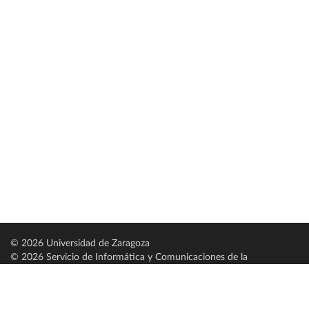
© 2026 Universidad de Zaragoza
© 2026 Servicio de Informática y Comunicaciones de la
Universidad de Zaragoza (
SICUZ
)
Universidad de Zaragoza
C/ Pedro Cerbuna, 12