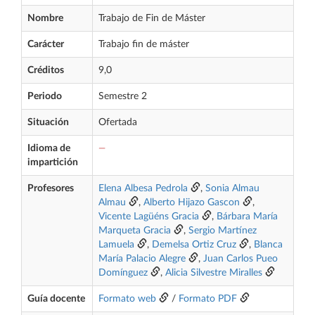
Nombre
Trabajo de Fin de Máster
Carácter
Trabajo fin de máster
Créditos
9,0
Periodo
Semestre 2
Situación
Ofertada
Idioma de
—
impartición
Profesores
Elena Albesa Pedrola
,
Sonia Almau
Almau
,
Alberto Hijazo Gascon
,
Vicente Lagüéns Gracia
,
Bárbara María
Marqueta Gracia
,
Sergio Martínez
Lamuela
,
Demelsa Ortiz Cruz
,
Blanca
María Palacio Alegre
,
Juan Carlos Pueo
Domínguez
,
Alicia Silvestre Miralles
Guía docente
Formato web
/
Formato PDF