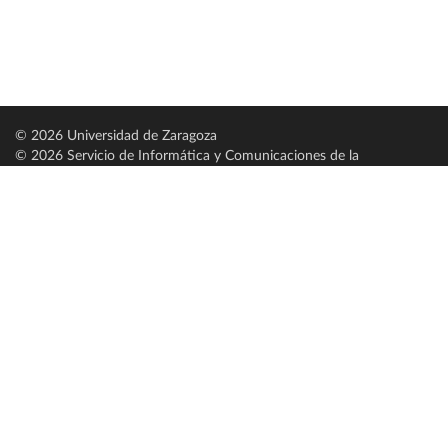
© 2026 Universidad de Zaragoza
© 2026 Servicio de Informática y Comunicaciones de la
Universidad de Zaragoza (
SICUZ
)
Universidad de Zaragoza
C/ Pedro Cerbuna, 12
ES-50009 Zaragoza
España / Spain
Tel: +34 976761000
ciu@unizar.es
Q-5018001-G
Servido por nodo: estudios