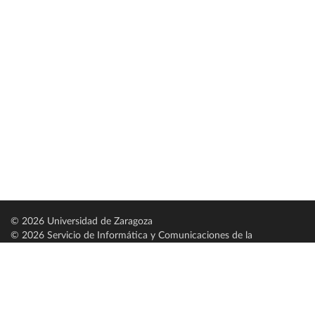
© 2026 Universidad de Zaragoza
© 2026 Servicio de Informática y Comunicaciones de la
Universidad de Zaragoza (
SICUZ
)
Universidad de Zaragoza
C/ Pedro Cerbuna, 12
ES-50009 Zaragoza
España / Spain