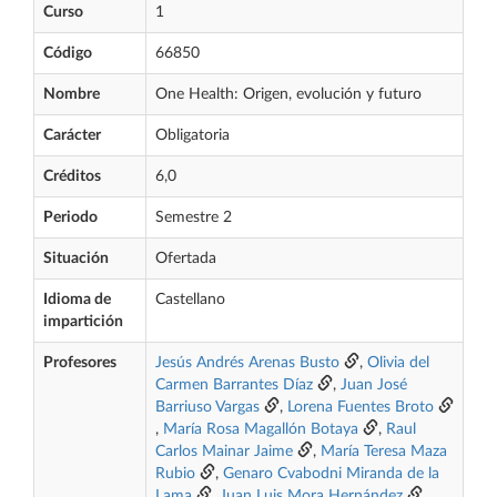
Curso
1
Código
66850
Nombre
One Health: Origen, evolución y futuro
Carácter
Obligatoria
Créditos
6,0
Periodo
Semestre 2
Situación
Ofertada
Idioma de
Castellano
impartición
Profesores
Jesús Andrés Arenas Busto
,
Olivia del
Carmen Barrantes Díaz
,
Juan José
Barriuso Vargas
,
Lorena Fuentes Broto
,
María Rosa Magallón Botaya
,
Raul
Carlos Mainar Jaime
,
María Teresa Maza
Rubio
,
Genaro Cvabodni Miranda de la
Lama
,
Juan Luis Mora Hernández
,