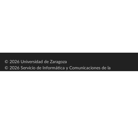
© 2026 Universidad de Zaragoza
© 2026 Servicio de Informática y Comunicaciones de la
Universidad de Zaragoza (
SICUZ
)
Universidad de Zaragoza
C/ Pedro Cerbuna, 12
ES-50009 Zaragoza
España / Spain
Tel: +34 976761000
ciu@unizar.es
Q-5018001-G