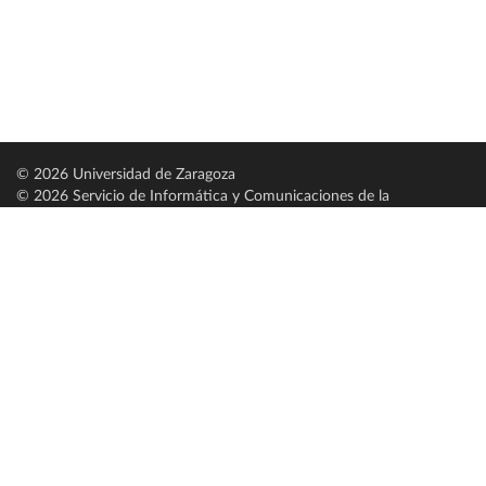
© 2026 Universidad de Zaragoza
© 2026 Servicio de Informática y Comunicaciones de la
Universidad de Zaragoza (
SICUZ
)
Universidad de Zaragoza
C/ Pedro Cerbuna, 12
ES-50009 Zaragoza
España / Spain
Tel: +34 976761000
ciu@unizar.es
Q-5018001-G
Servido por nodo: estudios