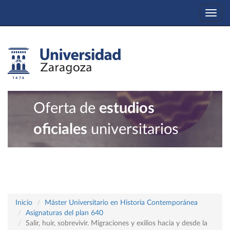
Togg
navi
Oferta de
estudios
oficiales
universitarios
Inicio
Máster Universitario en Historia Contemporánea
Asignaturas del plan 640
Salir, huir, sobrevivir. Migraciones y exilios hacia y desde la